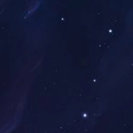
励球队管理层，让他们意识到必须做出改变，以提升
向上的团队，而不是停滞不前。因此，他选择暂时不
实力的方法。
会对全队产生深远影响。拒绝提前续约可能会让部分
未来及在这支球队中的角色。而对于老将而言，他们
队还有没有争冠机会。