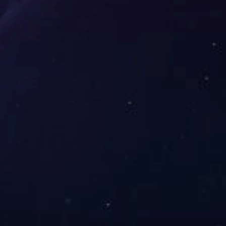
努力，相信这支拥有伟大潜质和奋斗精神的球队一定
季里，我们期待看到他们奋勇前行，为总冠军而战！
发球迷热议与期待
及预测
🏆
世界顶级
为国内
导航