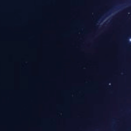
然而，从另一个角度看，这也可能激励其他
军，他们自然会受到感染，在训练和比赛中
团队的竞技状态，为即将到来的赛季注入更
同时，这种局势也给教练组带来了挑战。教
在这样的情况下，如何调动每一名球员都变
3、新赛季面临挑战与机遇
随着新的赛季即将来临，雄鹿队不可避免地
如篮网、湖人等劲敌施加的压力。这些球队
愈发白热化。
另一方面，新赛季也是一个重塑自身实力的
充阵容，将极大提高他们争冠的几率。而对
队凝聚力的重要契机。
此外，从长远来看，如果雄鹿能够围绕字母
解决当前的问题，还能为未来的发展奠定基
战，将成为他们成功与否的重要因素。