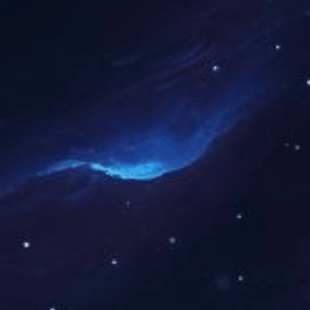
美高梅MGM
4、能否争冠成功
尽管存在诸多不确定性，但只要雄鹿队能够
大可能性冲击总冠军。尤其是如果他们能够
供坚实保障。
另外，在心理素质方面，一旦全体成员充分
现。这一点从过去几年众多强队成功经验中
要，这也是战胜强敌的一项关键能力。
最后，从历史经验来看，总冠军往往属于那
把握住这个难得机会，并展现出顽强拼搏精
总结：
综上所述，字母哥拒绝提前续约虽然表面上
确定性以及对团队建设需求的新期待。同时