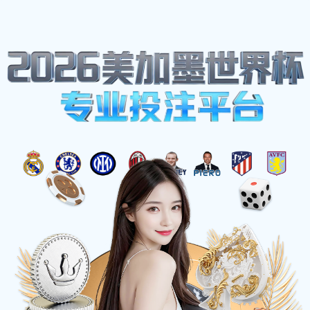
首页
体育明星
武磊：中超赛场上的超级巨星
武磊：中超赛场上的超级巨星
2025-04-01 12:31:17
武磊，这位中国足球界的翘楚，再次用他的实力征
服了中超赛场。在近期的中超联赛中，武磊以惊人
的状态连续五场比赛登场破门，且贡献了3次助攻。
这一连串的优异表现不仅创造了历史记录，还让他
成为了中国球迷心中的骄傲。