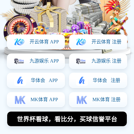
武磊：突破自我，追求卓越
作为中国最具影响力的足球运动员之一，武磊一直
以来都是中国足球的代表人物。自从他在2013年正
式加盟上海上港以来，武磊就展现出了过人的天赋
与不懈的努力。他在场上的表现总是充满活力，善
于在关键时刻挺身而出，为球队赢得比赛。
在本赛季的中超联赛中，武磊的表现尤为突出。他
不仅连续五场比赛取得进球，还在多场比赛中贡献
关键助攻，帮助球队取得胜利。这一系列的表现证
明了他的全面性和不可或缺性。在面对强敌时，武
磊总是能凭借敏锐的洞察力和精准的射门技术，打
破对方的防线，为球队带来制胜一球。