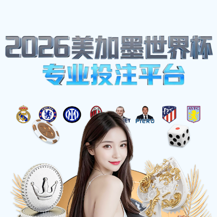
首页
体育明星
热刺与雷丁精彩对决直播时间及观看方式全攻略
热刺与雷丁精彩对决直播时间
及观看方式全攻略
2025-08-16 02:15:08
本文将为您带来一篇关于“热刺与雷丁精彩对决直播
时间及观看方式全攻略”的详细介绍。文章从四个方
面进行讨论，包括比赛的基本信息、直播时间安
排、观看方式以及赛前准备和注意事项。通过这些