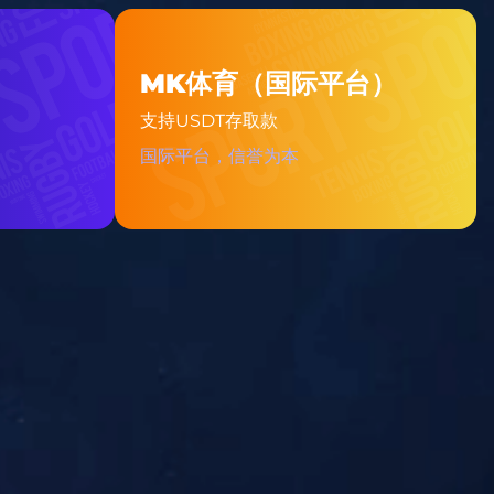
体育明星
服务宗旨
互动美高梅官网正网
热门新闻
足球明星是否也能用手打进
进球探讨与分析
2026-01-09 20:39:23
中国足球明星的家庭成员揭
秘他们背后的故事与支持力
量
2026-01-09 17:59:45
武汉羽毛球队个人能力排名
创历史新高展现出色竞技水
平与团队实力
2026-01-04 16:25:20
足球明星的队友是谁揭秘他