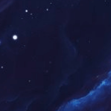
线投射。他们擅长通过传导球寻找空位投篮，在三分
攻击，通过强硬的身体对抗不断撕开希腊队防线，为
获。在进攻端，两支球队都展现出了各自独特的风
度来看，他们各自针对对方特点进行调整，使得局势
中，希腊队明星后卫以其精准的投篮和稳定的控球能
，还负责组织进攻，有效串联起全队配合，为球队争
甘示弱，他凭借出色的运动能力和敏锐的位置感，不
现场观众热烈欢呼。该球员不仅提升了球队士气，也
。他们虽然不如明星球员那样耀眼，但却是在关键时
团队合作精神正是两支球队能够走到今天的重要原