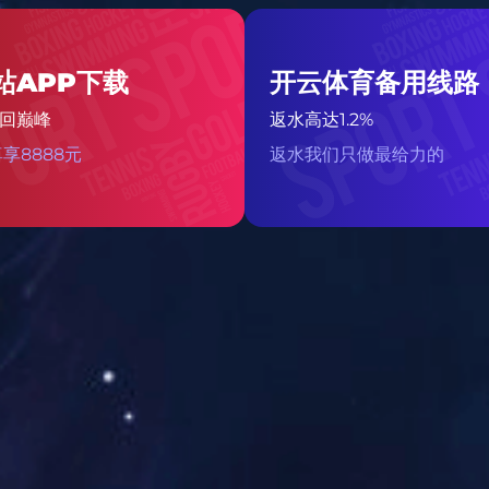
篮坛的一大经典赛事。这两支球队都具备卓越的篮球
的表现常常令人瞩目。历史上，希腊曾在2006年世
洲锦标赛冠军，这些辉煌成就为双方的较量增添了不
具看点。无论是在预选赛还是淘汰赛阶段，每一次相
景下，本场比赛成为了众人瞩目的焦点，各大媒体对