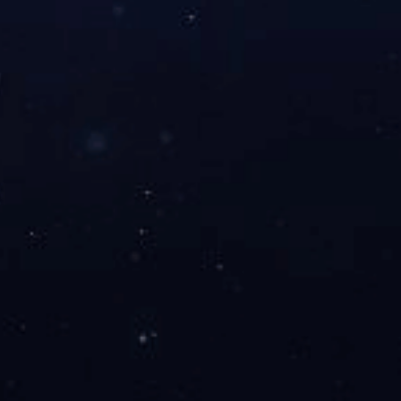
世界顶级
为国内
导航
顶级乐
首页
入口、
介绍美高
体育热点
网、二
体育明星
务!全
服务宗旨
互动美高
平的平台
Sitemap