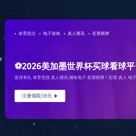
首页
介
首页
体育明星
希腊与立陶宛篮球对决精彩回顾
希腊与立陶宛篮球对决
2025-08-17 09:44:24
本文将对希腊与立陶宛篮球对决进行精彩回
有着深厚的历史渊源，彼此之间的交锋总是
关键球员表现以及赛后反思四个方面深入探
的数据分析和战术解读，力求让读者能够全
力。