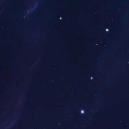
，以期改变局面。法国通过换上速度快的新前锋增强
法国家喻户晓的进攻手段。这种动态变化让整场比赛
场指挥上的智慧。
。其中，法国前锋凭借敏捷的跑位和精准的射门，多
僵局，让整个法国家庭欢呼不已。同时，他还参与了
说是球队胜利的重要功臣。
化解危险，他对于高空球和一对一情况处理得游刃有
冷静果断。此外，中场组织者也发挥极其重要，他们