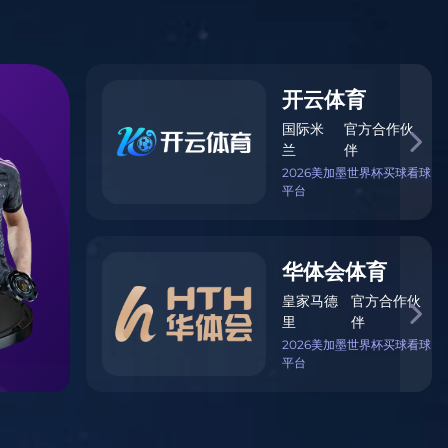
加入我们
网正网
搜索
导航
介绍美高梅MGM
体育热点