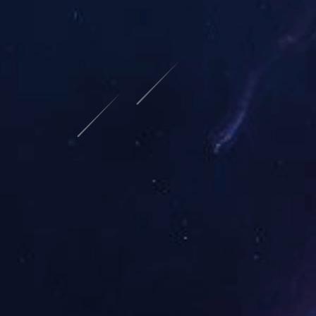
最终，在下半场时，两队都进行了人员调整
攻击力，而乌克兰则加强了中场拦截来阻止
充满悬念，也体现出两支球队教练团队在临
2、球员表现亮点
在这次对决中，有几位球员成为了全场焦点
次威胁到乌克兰门将。而他的一脚远射打破
多次配合，为其他进攻队员创造机会，可以
另一边，乌克兰门将凭借数次神勇扑救屡屡
余，尤其是在面对法国明星前锋时，更显得