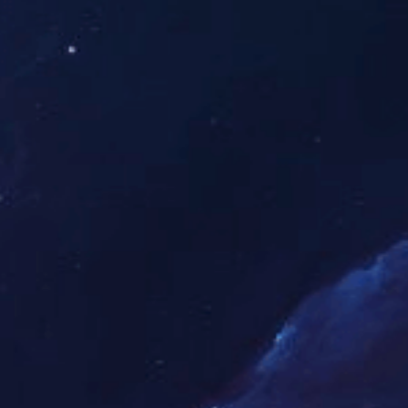
们背后的默默支持与合作关
系
2025-12-25 03:24:05
谁是那位身上散发汗味的足
球明星让人难以忘怀
2025-12-24 09:42:29