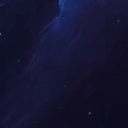
败的一方，都必然会受到不同程度上的影响。对于法
增强球队凝聚力，并为接下来的国际赛事打下良好基
训练，提高整体实力。
利原因，通过此次经验进行必要调整，以便在今后的
状态，同时注重心理素质培养，以应对未来可能出现
中继续努力提升。不论是年轻新星还是资深老将，都
全球足球舞台上，这样高水平的较量不仅仅是技术比
现。
我们看到两支球队在战术上的碰撞，以及各个环节中的
更深入地了解现代足球发展的趋势。这种高水平竞技