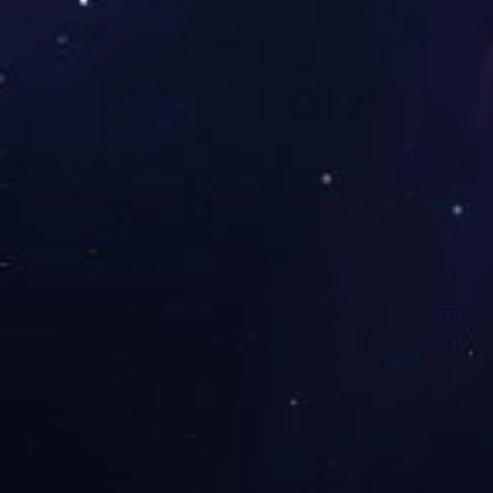
所带来的震撼，无疑会推动更多人关注并参
总之，本场比赛不仅仅是一项体育赛事，更
选手互相学习，共同促进着足球事业的发展
快船与掘金激战正酣直播吧带你感受
列治亚与马特斯的精彩对决分析与赛
美高梅(MGM)官方网站✅
『jlhzy.com』🏆✅是
真人游戏让生活更精彩!