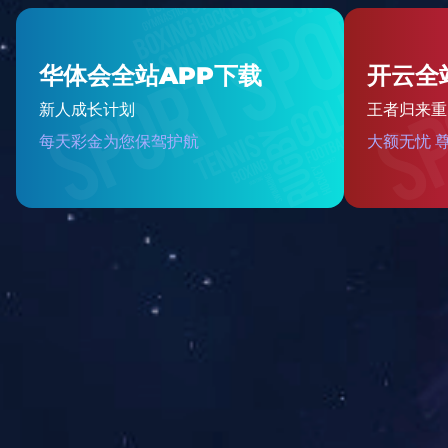
1、球队历史背景
热刺和西汉姆联都是英超历史悠久的俱乐部
伦敦北部的一支传统强队，以其快速进攻风
阶级出身的球队，他们一直以来都以坚韧不
两队在历史交锋中，有着不少经典之战，这
刺曾多次获得足总杯和联赛杯等荣誉，而西
多优秀球员，并且有着深厚的社区支持。