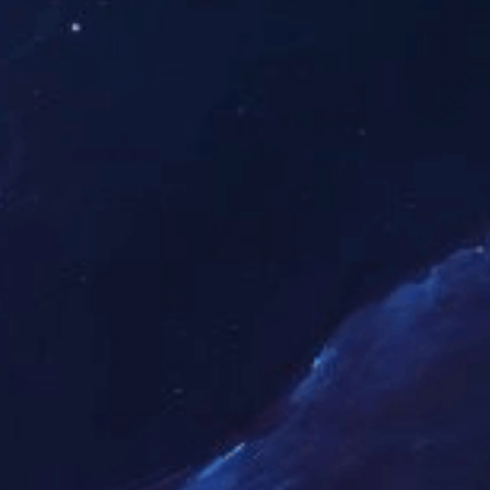
们背后的默默支持与合作关
系
2025-12-25 03:24:05
谁是那位身上散发汗味的足
球明星让人难以忘怀
2025-12-24 09:42:29