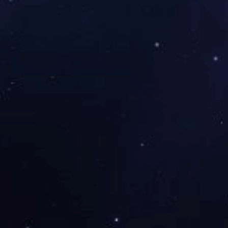
喀麦隆女足对阵纽西兰女足精彩直播
谢什科的传奇人生与对现代艺术的深
美高梅(MGM)官方网站✅
『jlhzy.com』🏆✅是
真人游戏让生活更精彩!
游戏玩家打造的全球最
趣游戏APP,提供下载、
首页、平台、登陆、官