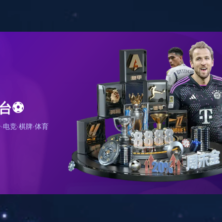
绍美高梅MGM
体育热点
体育明星
服务宗旨
互动美高梅官
敦德比中笑到最后
谁能在伦敦德比中笑到最后
注，尤其是热刺与西汉姆联之间的对决，更是成为球
史和辉煌的战绩，每一次交锋都充满了悬念和激情。
术对抗以及球员表现四个方面，详细探讨这场激烈的
试图揭示在这场较量中，究竟谁能笑到最后，赢得这