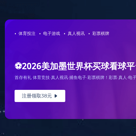
首页
介
首页
体育明星
热刺与西汉姆激战正酣谁能在伦
热刺与西汉姆激战正酣
2025-09-16 17:41:51
在英超联赛的舞台上，伦敦德比总是备受关
迷们热议的话题。两支球队都有着悠久的历
本文将从球队历史背景、近期状态分析、战
德比战。通过对这些方面的深入剖析，我们
场伦敦之争。