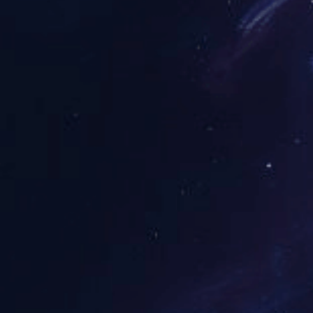
然而，在足球比赛中，任何事情都有可能发
将会给热刺制造相当大的困难，因此，两队
3、战术对抗
从战术角度来看，热刺通常采用高压逼抢与
快速传递创造机会。而西汉姆则更倾向于稳
碰撞将在比赛中产生独特火花。
同时，在控球率上，热刺往往占据优势，而
此，对于双方来说，中场控制将成为关键。
发起进攻；而如果西汉姆成功打乱对手节奏
因此，这场德比不仅是技术上的较量，更是
对性的战术，将直接影响到双方最终结果。
美高梅mgm游戏官网app
4、球员表现