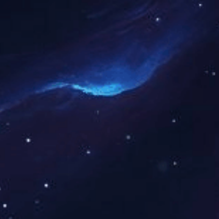
在足球比赛中，个别明星球员往往能够决定
极高个人能力，他不仅可以通过进攻威胁对
让热刺在进攻端更具威胁。
而对于西汉姆来说，他们同样拥有一些优秀
人。如果他们能发挥出色，将大大增强球队
替补席上的年轻小将，他们或许会在关键时
因此，本场比赛不仅考验整体实力，也看重
赛事更加高潮迭起。
总结：
综上所述，热刺与西汉姆之间的伦敦德比，
期状态，从战术布置到个别球员表现，各个
来提升士气；另一方面，这也是一次检验各
最终，无论谁赢得这场德比，都将为自己的
的一笔。这就是足球魅力所在，无论输赢，
精彩纷呈的一幕！