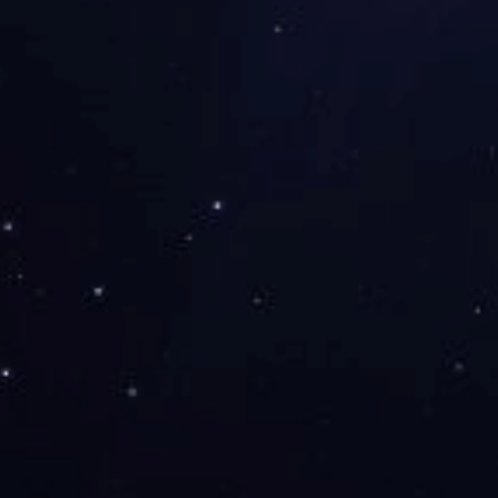
美高梅(MGM)官方网站✅
『jlhzy.com』🏆✅是
真人游戏让生活更精彩!
游戏玩家打造的全球最
趣游戏APP,提供下载、
首页、平台、登陆、官
十四小时专属客服在线服
球最安全,最信誉,最公
运营商!
找到我们