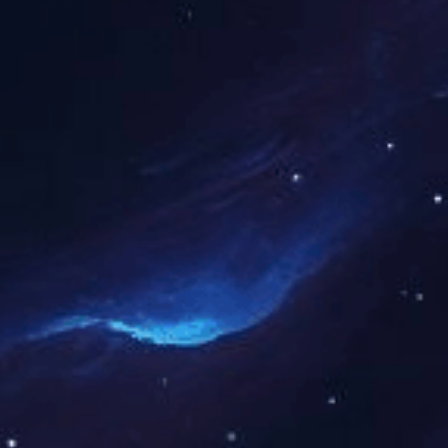
这样的趋势正在改变传统体育界对能量饮品
升身体性能。而当这些知名球星积极推广此
习，从而推动整个社会对健康生活方式的新
美高梅游戏mgm官网入口
4、全球影响力与未来发展
随着越来越多足球明星公开表达对馬戴茨喜
体上频繁出现有关馬戴茨的话题，不少健身
注。这无疑为馬戴茨带来了新的商业机会，
此外，各类商家也看到了这个趋势，并纷纷
添加其他风味元素的新型飲品。这表明市场
偏好的转变，也让企业重新考量产品定位与
展望未来，我们有理由相信，在更加注重健
育及大众生活中扮演越来越重要的角色。而
会成为引领潮流的重要力量，为全球体育事