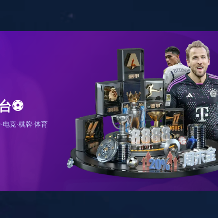
绍美高梅MGM
体育热点
体育明星
服务宗旨
互动美高梅官
秘运动员的能量饮品之旅
妙结合探秘运动员的能量饮品之
运动员尤其是足球明星中逐渐受到欢迎。本文将深入
其历史渊源、健康益处、在运动员生活中的应用以及
将追溯马黛茶的起源和文化背景，了解其为何能成为
多重健康益处，如何帮助运动员保持最佳状态；第三