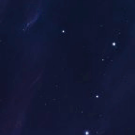
了提神，更是一种生活方式和文化认同。他们通过社
带给更多粉丝。这也使得马黛茶不仅限于一种饮品，
御自由基对身体的损害。此外，它还含有丰富的维生