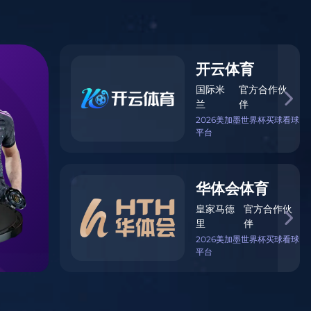
加入我们
网正网
搜索
导航
介绍美高梅MGM
体育热点