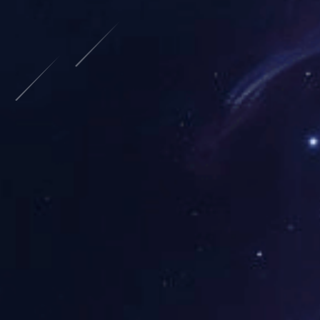
素与矿物质，比如维生素C、B族维生素及
运动员理想的能量饮品，有助于提高体能和
除了抗氧化作用外，马黛茶还具有提神醒脑
度，这对于需要高度专注于比赛中的球员尤
腾的马黛茶能够帮助他们及时恢复精力。
此外，一些研究显示，定期消费马黛茶可能
帮助运动员更有效地管理体重。这对于职业
佳竞技状态，以应对赛季中的各种挑战。
3、足球明星如何融入日常
许多足球明星如梅西、内玛尔等，都已经把
训练前或训练后的休息阶段来享用这一饮品
会邀请队友一起分享，这样不仅增进了团队
除了训练场上，在一些大型赛事期间，不少
时补充能量。有些球队甚至开始引入专业营
摄取足够营养并保持良好表现。