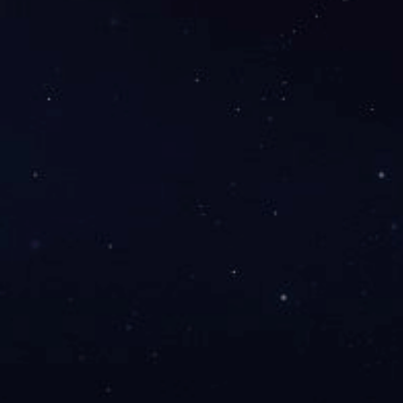
梅MGM
梅官网正网