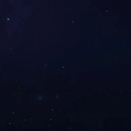
🏆
世界顶级
为国内
导航
顶级乐
首页
入口、
介绍美高
体育热点
网、二
体育明星
务!全
服务宗旨
互动美高
平的平台
Sitemap