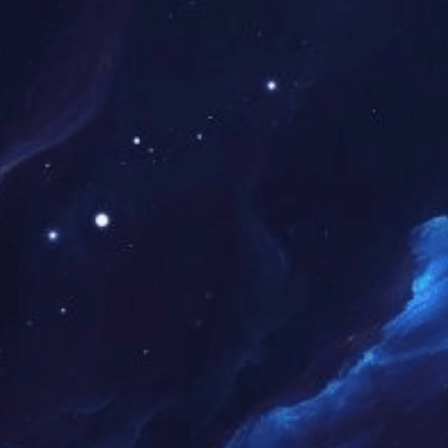
击，但莱比锡红牛的防守体系牢不可破，几次有威胁
，莱比锡红牛以2:0领先，场上局势对他们十分有
进攻态势，主教练的战术安排也十分到位。尽管门兴
莱比锡红牛的防线。第60分钟，莱比锡红牛通过一次
利用出色的头球能力，将球重重顶入球门，比分扩大
锡红牛战术成功的展示。球队在攻防两端的表现都非