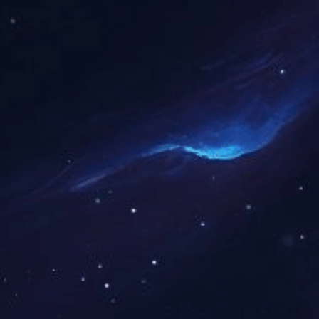
常出色，防线稳固、进攻犀利，队员之间的
中的控球率远高于门兴，这体现了他们在中
虽然在比赛的最后阶段，门兴凭借一次快速
锡红牛稳扎稳打，依靠出色的防守和门将的
最终，莱比锡红牛凭借稳定的发挥和出色的
取三分。这场胜利不仅提升了球队在积分榜
锡红牛的球迷们有理由期待，这支年轻且充
现。通过这场胜利，莱比锡红牛再次证明了
也必将成为他们新赛季征程中的一座重要里
曼城主场大胜伯恩利，稳固前四位置
比利亚雷亚尔惨遭逆转，连续6场不