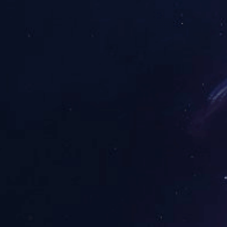
门兴格拉德巴赫虽然在随后的比赛中尝试反
的射门都被对方门将稳稳化解。半场结束时
利。
下半场伊始，莱比锡红牛依旧保持着他们的
在休息时进行了人员调整，但依然未能突破
角球机会，再次威胁到了对方的球门。前锋
至3:0。
美高梅游戏mgm官网入口
这场比赛不仅仅是比分上的胜利，更是莱比