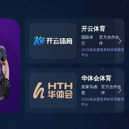
加入我们
网正网
搜索
导航
介绍美高梅MGM
体育热点