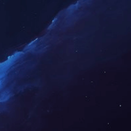
们背后的默默支持与合作关
系
2025-12-25 03:24:05
谁是那位身上散发汗味的足
球明星让人难以忘怀
2025-12-24 09:42:29