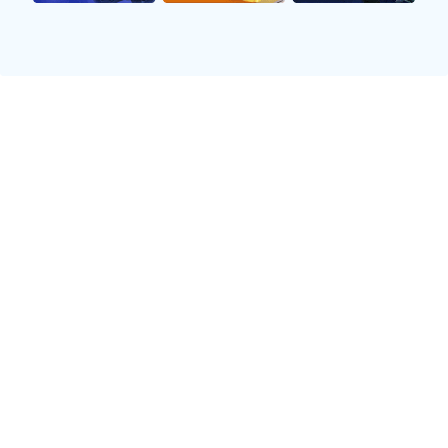
一幕幕中，中国女足用自己的拼搏赢得了尊重，也
让世界看到了她们无畏前行的一面。
2、球队战术分析
从战术层面来看，中国女足采取的是比较稳健且具
有针对性的打法。在面对技术流派明显强于自己的
西班牙队时，中国队展现出了优秀的防守体系以及
灵活多变的进攻策略。在整体阵型上，中国队通常
保持4-4-2阵型，通过中场拦截来限制西班牙球员在
前场自由发挥。
同时，在进攻时，中国女足也进行了有效分工，各
个位置球员相互协作，以确保能够形成合力。特别
是在边路进攻上，她们充分发挥速度优势，通过快
速传递创造出奇袭机会。此外，在定位球方面，中
国队也做了充分准备，不遗余力地争取每一个得分
机会，这使得她们在局势胶着时依然能够找到破局
之法。