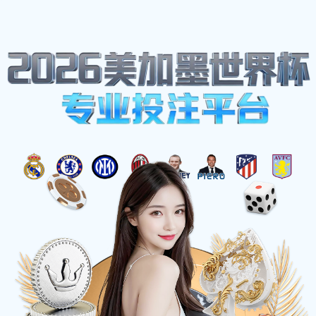
首页
体育热点
维拉与埃弗顿对决分析及胜负推荐策略分享
维拉与埃弗顿对决分析及胜负
推荐策略分享
2025-07-05 04:51:43
本文将对维拉与埃弗顿的对决进行深入分析，探讨
双方球队的现状、历史交锋记录、战术特点及胜负
推荐策略。文章首先概述两支球队的基本信息和近
期表现，然后逐步剖析影响比赛结果的多个因素，
包括球员状态、主客场表现及战术安排等。最后，