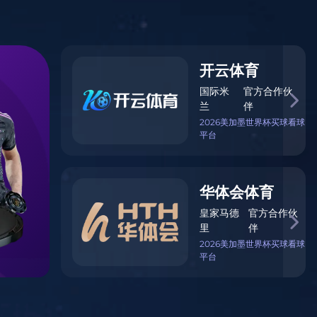
加入我们
网正网
搜索
导航
介绍美高梅MGM
体育热点