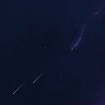
如今，这支拥有丰富历史积淀的球队，不仅
一面旗帜，其影响力已超越地域限制，赢得
2、战术风格与训练体系
上海足球队以其独特的战术风格而闻名，这
场比赛对手特点调整战术，使之更加灵活多
线，同时注重快速反击，以最大程度发挥球
此外，球队在日常训练中高度重视体能储备
合素质。这种系统化、专业化的训练模式，