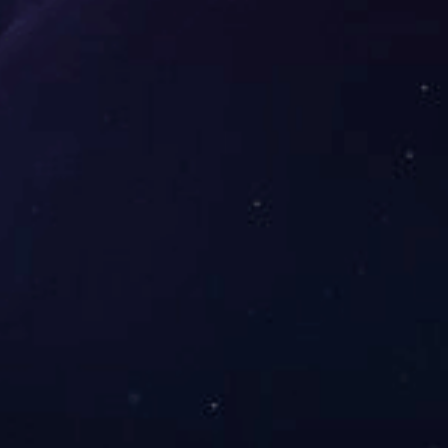
球队继续奋勇争先，在更高的平台上展示自身魅力，
。同时，希望他们能够继续肩负起促进中国乃至亚洲
！
分析
行榜第二名的背后故事
🏆
世界顶级
为国内
导航