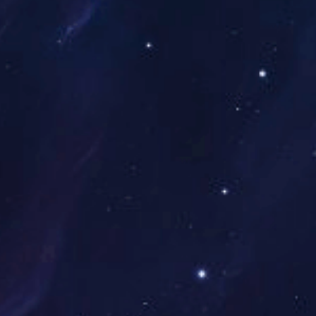
在球迷中享有极高的人气，也成为了中国职业联赛的
了国际足坛的认可。
种风格融合了技术流派与体能训练。教练团队根据每
变。他们强调控球率，通过短传配合来撕开对方防
员优势。
和技战术演练，通过科学合理的训练计划提升球员综
使得球员不仅具备良好的身体素质，还在心理素质上