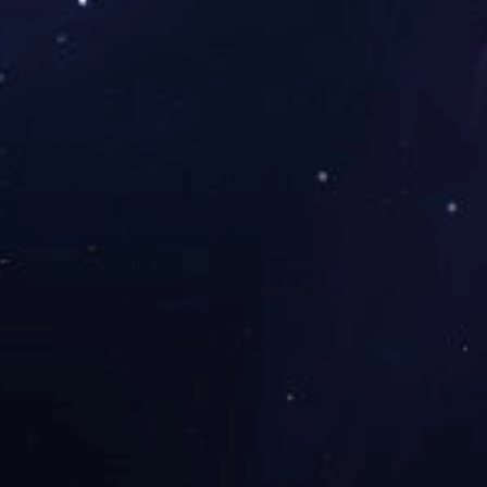
未来，我们期待看到这支充满激情与希望的
并为广大热爱体育的人士带来更多精彩瞬间
足坛发展的使命，为实现更高目标不懈努力
英超足球明星的财富揭秘与财务状况
北京篮球队荣登全国篮球比赛经验排
美高梅(MGM)官方网站✅
『jlhzy.com』🏆✅是
真人游戏让生活更精彩!