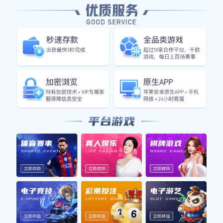
星。在多场比赛中，这些年轻人展现出的高效进
攻，使得他们逐渐被视为未来的接班人。这种新老
交替让全球足球充满了无限可能性，也使得竞争愈
加激烈。
与此同时，各球员所处球队之间竞争同样影响着个
人表现。在英超、西甲等强队联赛中，顶级选手需
要面对更严峻的挑战，这种高压环境促使他们不断
进步。因此，在评估这些明星时，不仅要看个人数
据，还需结合球队整体表现来综合判断。