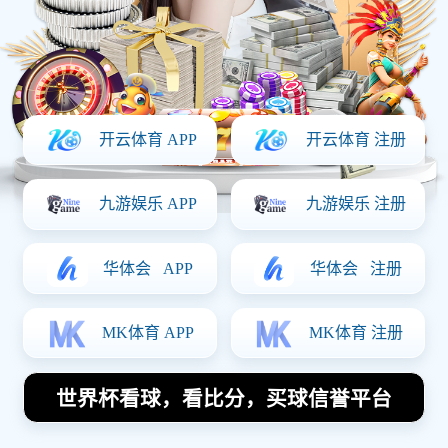
敏不仅是一位优秀的运动员，更是众多年轻人心中
的榜样。他的每一步成长都充满了挑战和机遇，值
得我们认真回顾和思考。
1、艰辛训练之路
刘敏自小就显示出了对网球的热爱，他在父母的支
持下开始了自己的网球训练。从最初拿起球拍的青
涩，到逐渐掌握基本技巧，这一切都离不开长期而
刻苦的训练。他每天都要进行高强度的体能和技术
训练，尽管有时感到疲惫，但他从未放弃。
随着时间推移，刘敏逐渐认识到仅靠天赋是不够
的。他意识到需要不断提升自己的技能和战术水
平，因此开始向专业教练请教。在教练的指导下，
他学习了许多先进的训练方法，并通过不断实践来
巩固这些知识。这段期间，他经历了无数次失败，
但正是这些失败让他更加坚定追逐梦想。