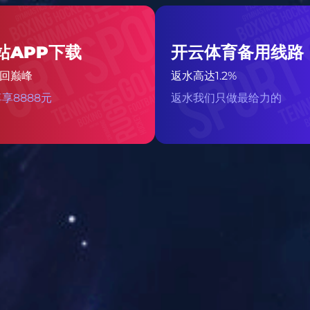
到体育精神的重要性。本文将从比赛背景、球队表
这场激动人心的比赛进行深入探讨。
参加一场友谊赛，更是为了推广足球文化，加强两地
香港地区都有着日益增长的足球热情，这为双方提供
促进各类人才之间的相互学习，提高整体水平。
构的大力支持，他们希望借助这一机会激发青少年对
通过宣传海报、社交媒体等方式吸引观众参与，让更