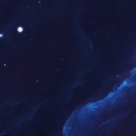
发挥出色，他们不仅在关键时刻打入进球，还多次组
现场观众阵阵喝彩。这种优异表现充分体现了团队合
到“团结就是力量”的真谛。
的拼搏精神，为观众献上了一场视觉盛宴，让每个人
于专业足球训练及参与度的发展。
现场气氛还是网络直播，都呈现出火爆局面。现场观
队加油助威。这种热情不仅提升了比赛氛围，也使得
赛中去。
至海外特意赶来欣赏这一盛事。他们对于香港明星队
示希望今后能有更多这样的交流活动，以增进彼此间
享自己的观看体验和感受，使得赛事影响不断扩散。
未来举办类似活动积累了丰富经验，从而推动区域内