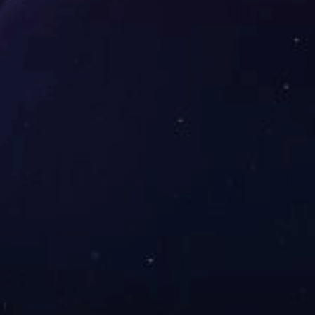
都能继续关注并参与到这样正能量满满的新兴活动
引发热议
谁他对足球的热爱与偶像情结解析
🏆
世界顶级
为国内
导航
顶级乐
首页
入口、
介绍美高