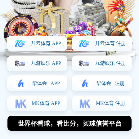
拜仁本赛季在攻防两端的表现。
拜仁慕尼黑,汉诺威96,德甲联赛,客场大胜,赛季表现,
攻防两端,关键时刻
拜仁慕尼黑再次证明了他们在德甲联赛中的霸主地
位，客场挑战汉诺威96的比赛更是让人津津乐道。
这场比赛不仅仅是一场普通的联赛较量，更是一场
实力的象征。拜仁以其不可阻挡的进攻火力，彻底
击溃了汉诺威96，最终以4-0的大比分豪取三分。